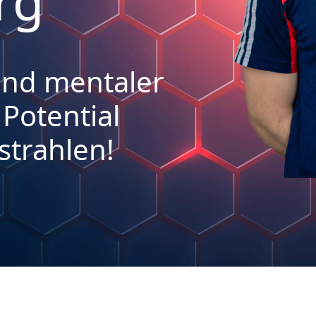
rg
und mentaler
 Potential
strahlen!