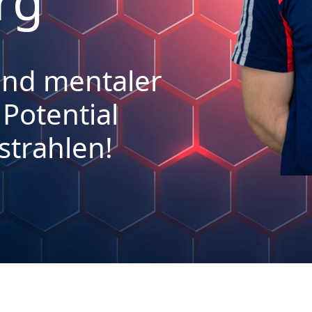
rg
und mentaler
 Potential
strahlen!